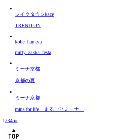
レイクタウンkaze
TREND ON
kobe_hankyu
miffy_zakka_festa
ミーナ京都
京都の夏
ミーナ京都
mina for life「まるごとミーナ」
1
2
3
4
5
»