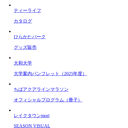
ティーライフ
カタログ
ひらかたパーク
グッズ販売
大和大学
大学案内パンフレット（2025年度）
ちばアクアラインマラソン
オフィシャルプログラム（冊子）
レイクタウンmori
SEASON VISUAL