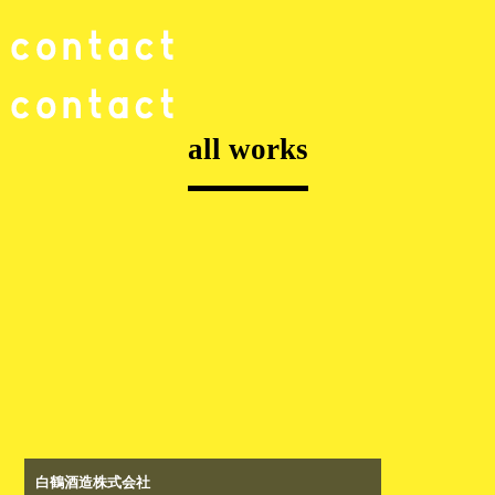
all works
白鶴酒造株式会社